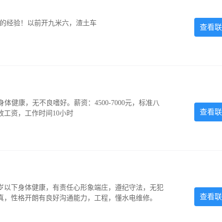
超的经验！以前开九米六，渣土车
查看联
，身体健康，无不良嗜好。薪资：4500-7000元，标准八
查看联
放工资，工作时间10小时
5岁以下身体健康，有责任心形象端庄，遵纪守法，无犯
查看联
认真，性格开朗有良好沟通能力，工程，懂水电维修。