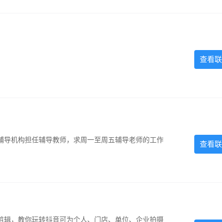
查看联
辅导机构担任辅导教师，求周一至周五辅导老师的工作
查看联
剪辑，教你玩转抖音可为个人、门店、单位、企业拍摄