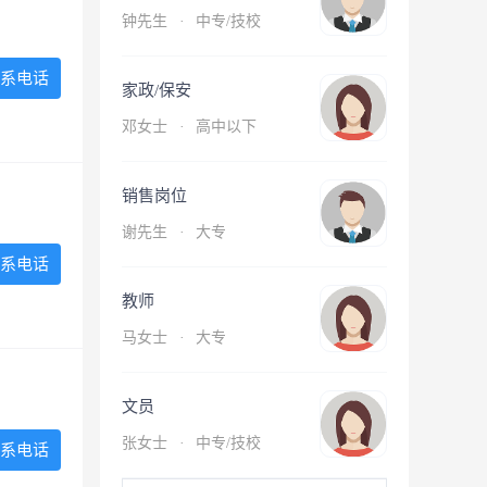
钟先生
·
中专/技校
系电话
家政/保安
邓女士
·
高中以下
销售岗位
谢先生
·
大专
系电话
教师
马女士
·
大专
文员
张女士
·
中专/技校
系电话