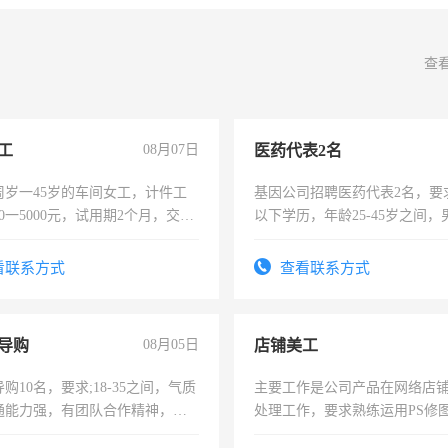
查
工
08月07日
医药代表2名
周岁一45岁的车间女工，计件工
基因公司招聘医药代表2名，要
00一5000元，试用期2个月，交五
以下学历，年龄25-45岁之间，
年薪假，年底福利
可，需要具有营销经验，从事
表或者有医学资质的优先，底薪
看联系方式
查看联系方式
交五险。
导购
08月05日
店铺美工
购10名，要求;18-35之间，气质
主要工作是公司产品在网络店
通能力强，有团队合作精神，有
处理工作，要求熟练运用PS修图
，有工作经验者优先！
作时间每天8小时，待遇优厚。