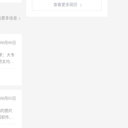
查看更多简历
看更多信息
08月06日
求：大专
男女均
过医药代
+绩效，
08月05日
铺的图片
软件,工