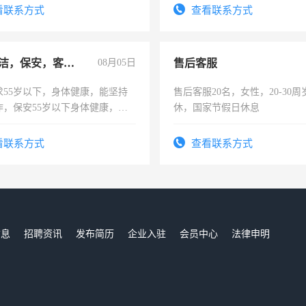
看联系方式
查看联系方式
急招保洁，保安，客服，工程
08月05日
售后客服
求55岁以下，身体健康，能坚持
售后客服20名，女性，20-30
作，保安55岁以下身体健康，有
休，国家节假日休息
形象端庄，遵纪守法，无犯罪记
服要求45岁以下高中以上文化，
看联系方式
查看联系方式
工作认真，性格开朗有良好沟通
工程，懂水电维修。
信息
招聘资讯
发布简历
企业入驻
会员中心
法律申明
们