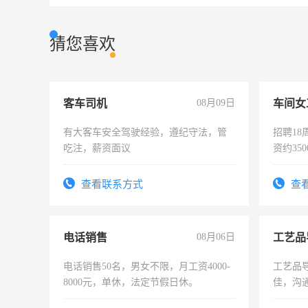
猜您喜欢
客车司机
08月09日
车间女
有大客车安全驾驶经验，遵纪守法，管
招聘18
吃注，薪资面议
资约35
险，有
查看联系方式
查
电话销售
08月06日
工艺品
电话销售50名，男女不限，月工资4000-
工艺品导
8000元，单休，法定节假日休。
佳，沟
上进心