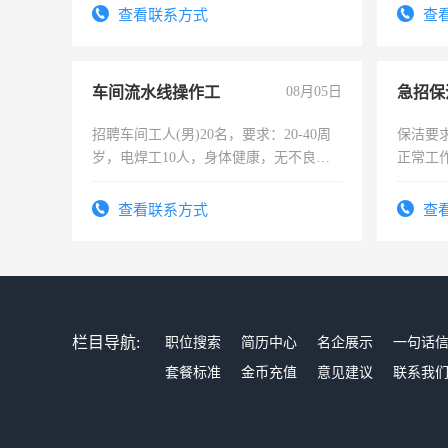
查看联系方式
查
车间流水线操作工
08月05日
招聘车间工人(男)20名，要求：20-40周
保洁要
岁，电焊工10人，身体健康，无不良嗜
正常工
好。薪资：4500-7000元，标准八人间住
责任心
宿，免费发放劳保用品，两班倒，每月
录，客
查看联系方式
查
25号准时发放工资，工作时间10小时
懂电脑
能力，
栏目导航:
职位搜索
简历中心
名企展示
一句话
套餐标准
金币充值
意见建议
联系我