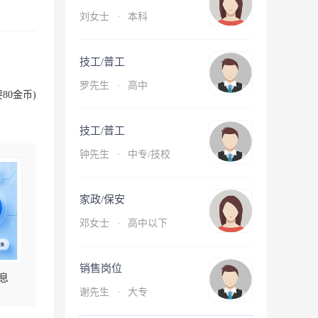
刘女士
·
本科
技工/普工
罗先生
·
高中
80金币)
技工/普工
钟先生
·
中专/技校
家政/保安
邓女士
·
高中以下
销售岗位
息
谢先生
·
大专